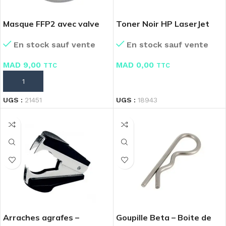
Masque FFP2 avec valve
Toner Noir HP LaserJet
96A C4096A
En stock sauf vente
En stock sauf vente
MAD
9,00
MAD
0,00
TTC
TTC
AJOUTER AU PANIER
LIRE LA SUITE
UGS :
21451
UGS :
18943
Arraches agrafes –
Goupille Beta – Boite de