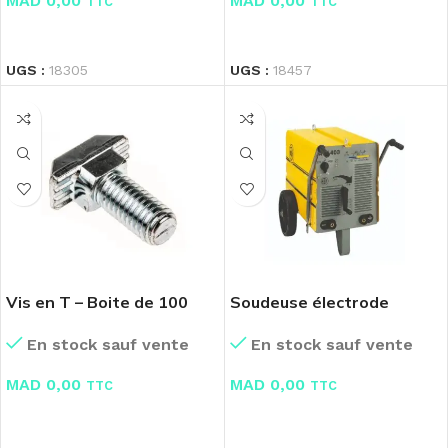
MAD
0,00
MAD
0,00
TTC
TTC
LIRE LA SUITE
LIRE LA SUITE
UGS :
18305
UGS :
18457
Vis en T – Boite de 100
Soudeuse électrode
Pcs
triphasé Cea Arc 403
En stock sauf vente
En stock sauf vente
MAD
0,00
MAD
0,00
TTC
TTC
LIRE LA SUITE
LIRE LA SUITE