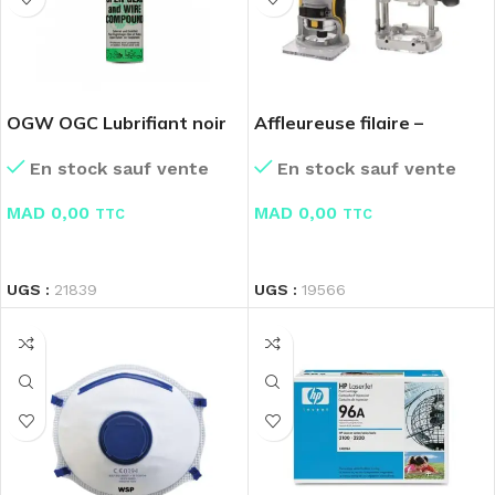
OGW OGC Lubrifiant noir
Affleureuse filaire –
polymérisé
STANLEY
En stock sauf vente
En stock sauf vente
MAD
0,00
MAD
0,00
TTC
TTC
LIRE LA SUITE
LIRE LA SUITE
UGS :
21839
UGS :
19566