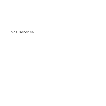
gamme de
services.
Nos Services