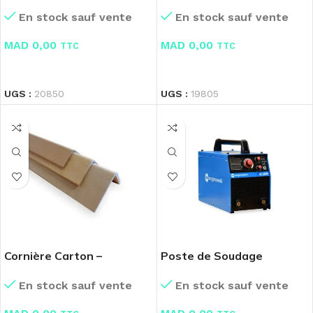
Fourniture Bureau
100 Pcs
En stock sauf vente
En stock sauf vente
MAD
0,00
MAD
0,00
TTC
TTC
LIRE LA SUITE
LIRE LA SUITE
UGS :
20850
UGS :
19805
Cornière Carton –
Poste de Soudage
Plusieurs dimensions
Magmaweld Id 300 E
En stock sauf vente
En stock sauf vente