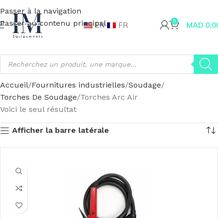
Passer à la navigation
Passer au contenu principal
0
EN
FR
MAD
0,0
Accueil
Fournitures industrielles
Soudage
Torches De Soudage
Torches Arc Air
Voici le seul résultat
Afficher la barre latérale