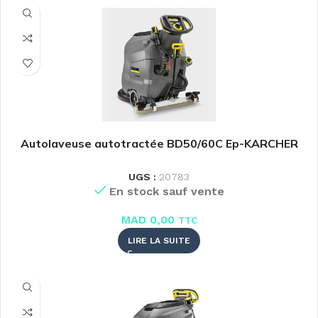
Autolaveuse autotractée BD50/60C Ep-KARCHER
UGS :
20783
En stock sauf vente
MAD
0,00
TTC
LIRE LA SUITE