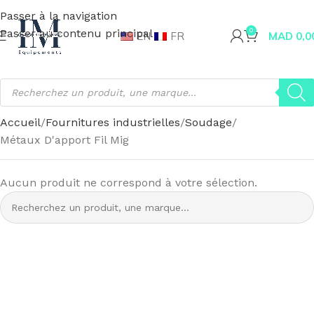
Passer à la navigation
Passer au contenu principal
0
EN
FR
MAD
0,0
Accueil
Fournitures industrielles
Soudage
Métaux D'apport Fil Mig
Aucun produit ne correspond à votre sélection.