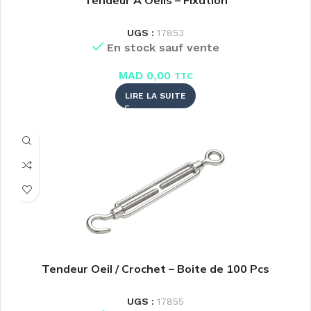
Tendeur A Oeils – Fixation
UGS :
17853
En stock sauf vente
MAD
0,00
TTC
LIRE LA SUITE
Tendeur Oeil / Crochet – Boite de 100 Pcs
UGS :
17855