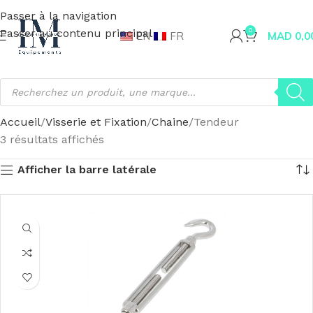
Passer à la navigation
Passer au contenu principal
0
EN
FR
MAD
0,0
Accueil
Visserie et Fixation
Chaine
Tendeur
3 résultats affichés
Afficher la barre latérale