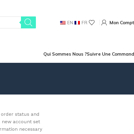
EN
FR
Mon Comp
Qui Sommes Nous ?
Suivre Une Comman
r order status and
t a new account set
formation necessary