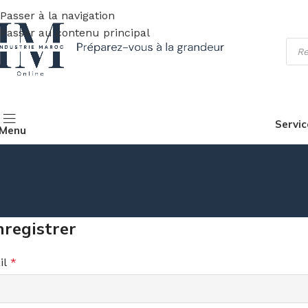
Passer à la navigation
Passer au contenu principal
Servic
Menu
nregistrer
il
*