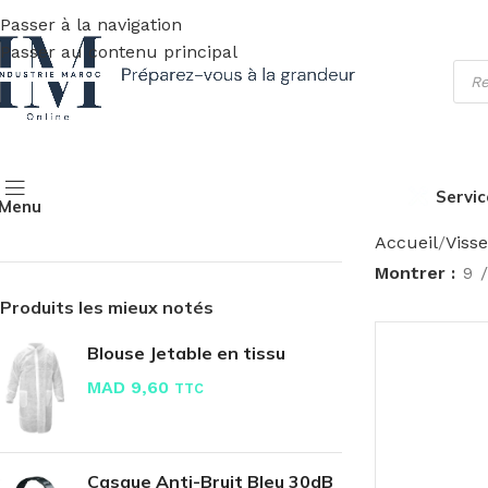
Passer à la navigation
Passer au contenu principal
Servic
Menu
Accueil
Visse
Montrer
9
Produits les mieux notés
Blouse Jetable en tissu
MAD
9,60
TTC
Casque Anti-Bruit Bleu 30dB