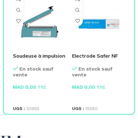
Soudeuse à impulsion
Electrode Safer NF
Fr
– Machine Bureau
510 SOMATI
– 
En stock sauf
En stock sauf
vente
vente
ve
MAD
0,00
MAD
0,00
M
TTC
TTC
LIRE LA SUITE
LIRE LA SUITE
L
UGS :
20985
UGS :
18580
UG