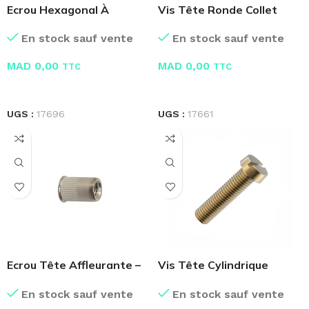
Ecrou Hexagonal À
Vis Tête Ronde Collet
Embase Crantée
Carré – TRCC
En stock sauf vente
En stock sauf vente
MAD
0,00
MAD
0,00
TTC
TTC
LIRE LA SUITE
LIRE LA SUITE
UGS :
17696
UGS :
17661
Ecrou Tête Affleurante –
Vis Tête Cylindrique
Boite de 100 Pcs
Laiton
En stock sauf vente
En stock sauf vente