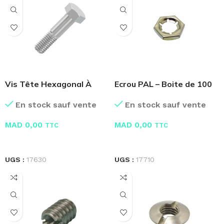
Vis Tête Hexagonal À
Ecrou PAL – Boite de 100
Filetage Partiel
Pcs
En stock sauf vente
En stock sauf vente
MAD
0,00
MAD
0,00
TTC
TTC
LIRE LA SUITE
LIRE LA SUITE
UGS :
17630
UGS :
17710