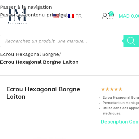
Passer à la navigation
Passer au contenu principal
0
EN
FR
MAD
0,0
Accueil
Visserie et Fixation
Ecrou
Ecrou Hexagonal Borgne
Ecrou Hexagonal Borgne Laiton
Ecrou Hexagonal Borgne
☆
☆
☆
☆
☆
Laiton
Ecrou Hexagonal Borg
Permettant un montage
Utilisé dans des appli
électriques.
Description Co