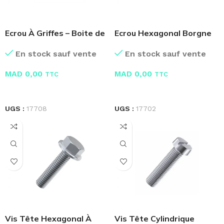
Ecrou À Griffes – Boite de
Ecrou Hexagonal Borgne
100 Pcs
Nylon
En stock sauf vente
En stock sauf vente
MAD
0,00
MAD
0,00
TTC
TTC
LIRE LA SUITE
LIRE LA SUITE
UGS :
17708
UGS :
17702
Vis Tête Hexagonal À
Vis Tête Cylindrique