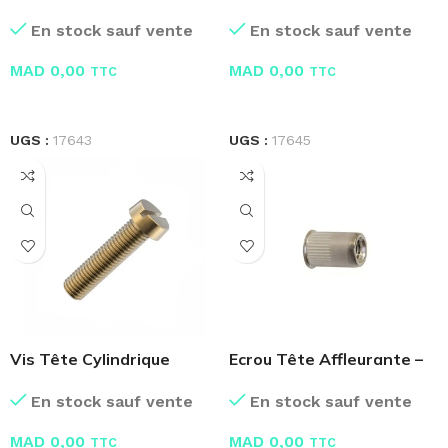
Embase Crantée
Fendue
En stock sauf vente
En stock sauf vente
MAD
0,00
MAD
0,00
TTC
TTC
LIRE LA SUITE
LIRE LA SUITE
UGS :
17643
UGS :
17645
Vis Tête Cylindrique
Ecrou Tête Affleurante –
Laiton
Boite de 100 Pcs
En stock sauf vente
En stock sauf vente
MAD
0,00
MAD
0,00
TTC
TTC