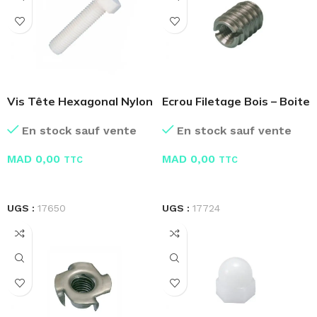
Vis Tête Hexagonal Nylon
Ecrou Filetage Bois – Boite
de 100 Pcs
En stock sauf vente
En stock sauf vente
MAD
0,00
MAD
0,00
TTC
TTC
LIRE LA SUITE
LIRE LA SUITE
UGS :
17650
UGS :
17724