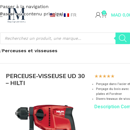
Passer à la navigation
Passer au contenu principal
0
EN
FR
MAD
0,0
Accueil
Fournitures industrielles
Outillage
Gamme HILTI
Perceuses et visseuses
PERCEUSE-VISSEUSE UD 30
☆
☆
☆
☆
☆
– HILTI
Perçage dans l’acier et
Perçage du bois avec 
plates et Forstner
Divers travaux de vis
Description Co