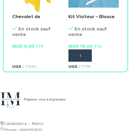
Chevalet de
Kit Visiteur – Blouse
Sa
Signalisation Jaune
Masque Charlotte
ca
En stock sauf
En stock sauf
Surchaussure
vente
vente
ve
MAD
0,00
MAD
18,00
M
TTC
TTC
LIRE LA SUITE
AJOUTER AU PANIER
L
UGS :
17540
UGS :
17119
UG
Casablanca - Maroc
Phone: 0661150930