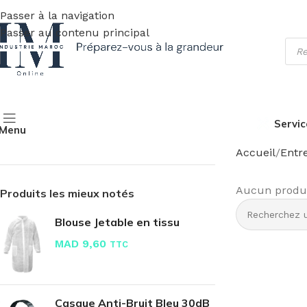
Passer à la navigation
Passer au contenu principal
Servic
Menu
Accueil
Entr
Aucun produit
Produits les mieux notés
Blouse Jetable en tissu
MAD
9,60
TTC
Casque Anti-Bruit Bleu 30dB