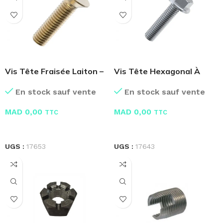
Vis Tête Fraisée Laiton –
Vis Tête Hexagonal À
Boite de 100 Pcs
Embase Crantée
En stock sauf vente
En stock sauf vente
MAD
0,00
MAD
0,00
TTC
TTC
LIRE LA SUITE
LIRE LA SUITE
UGS :
17653
UGS :
17643