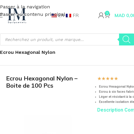
Passer à la navigation
Passer au contenu principal
0
EN
FR
MAD
0,0
Accueil
Visserie et Fixation
Ecrou
Ecrou Hexagonal
Ecrou Hexagonal Nylon
Ecrou Hexagonal Nylon –
☆
☆
☆
☆
☆
Boite de 100 Pcs
Ecrou Hexagonal Nylo
Ecrou à six faces fabr
Léger et résistant à la
Excellente isolation él
Description Co