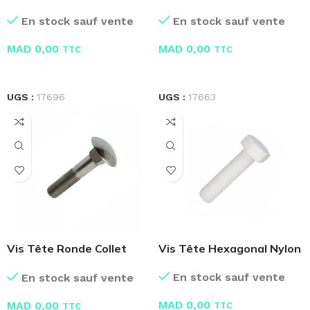
Embase Crantée
de 100 Pcs
En stock sauf vente
En stock sauf vente
MAD
0,00
MAD
0,00
TTC
TTC
LIRE LA SUITE
LIRE LA SUITE
UGS :
17696
UGS :
17663
Vis Tête Ronde Collet
Vis Tête Hexagonal Nylon
Carré – TRCC
En stock sauf vente
En stock sauf vente
MAD
0,00
MAD
0,00
TTC
TTC