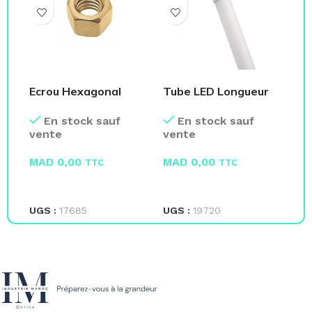
Ecrou Hexagonal
Tube LED Longueur
To
Laiton – Boite de 100
120 CM
La
En stock sauf
En stock sauf
Pcs
vente
vente
ve
MAD
0,00
MAD
0,00
M
TTC
TTC
LIRE LA SUITE
LIRE LA SUITE
L
UGS :
17685
UGS :
19720
UG