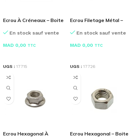
Ecrou À Créneaux – Boite
Ecrou Filetage Métal –
de 100 Pcs
Boite de 100 Pcs
En stock sauf vente
En stock sauf vente
MAD
0,00
MAD
0,00
TTC
TTC
LIRE LA SUITE
LIRE LA SUITE
UGS :
17715
UGS :
17726
Ecrou Hexagonal À
Ecrou Hexagonal – Boite