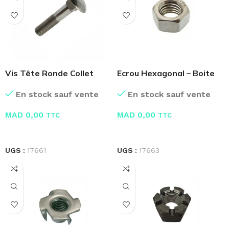
Vis Tête Ronde Collet
Ecrou Hexagonal – Boite
Carré – TRCC
de 100 Pcs
En stock sauf vente
En stock sauf vente
MAD
0,00
MAD
0,00
TTC
TTC
LIRE LA SUITE
LIRE LA SUITE
UGS :
17661
UGS :
17663