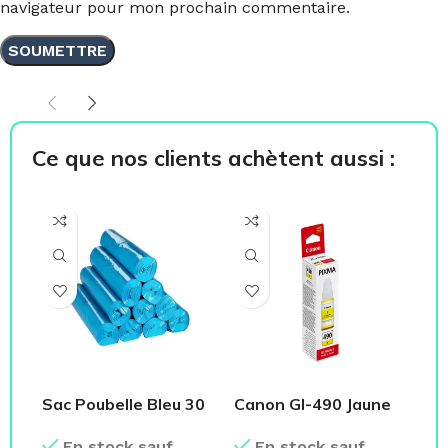
navigateur pour mon prochain commentaire.
Ce que nos clients achètent aussi :
Sac Poubelle Bleu 30
Canon GI-490 Jaune
Et
Litres
Encre 0666C001AB
ad
En stock sauf
En stock sauf