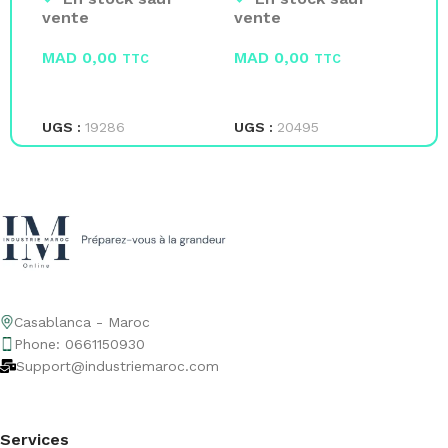
au
vente
vente
ve
MAD
0,00
MAD
0,00
M
TTC
TTC
LIRE LA SUITE
LIRE LA SUITE
L
UGS :
19286
UGS :
20495
UG
Casablanca - Maroc
Phone: 0661150930
Support@industriemaroc.com
Services