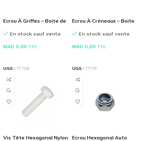
Ecrou À Griffes – Boite de
Ecrou À Créneaux – Boite
100 Pcs
de 100 Pcs
En stock sauf vente
En stock sauf vente
MAD
0,00
MAD
0,00
TTC
TTC
LIRE LA SUITE
LIRE LA SUITE
UGS :
17708
UGS :
17715
Vis Tête Hexagonal Nylon
Ecrou Hexagonal Auto