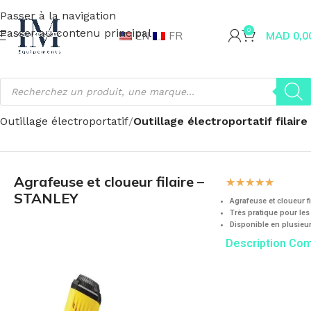
Passer à la navigation
Passer au contenu principal
0
EN
FR
MAD
0,0
Accueil
Fournitures industrielles
Outillage
Outillage électroportatif
Outillage électroportatif filaire
Agrafeuse et cloueur filaire –
☆
☆
☆
☆
☆
STANLEY
Agrafeuse et cloueur f
Très pratique pour les
Disponible en plusieu
Description Co