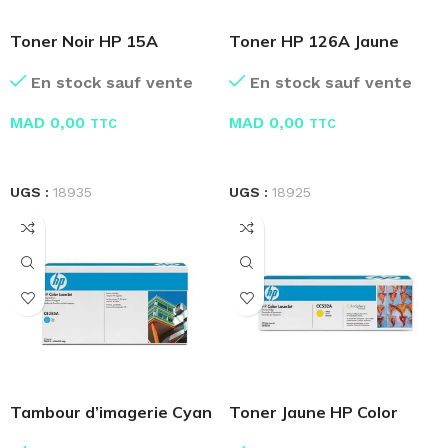
Toner Noir HP 15A
Toner HP 126A Jaune
C7115A
Original
En stock sauf vente
En stock sauf vente
MAD
0,00
MAD
0,00
TTC
TTC
LIRE LA SUITE
LIRE LA SUITE
UGS :
18935
UGS :
18925
Tambour d’imagerie Cyan
Toner Jaune HP Color
HP Color CB385A
LaserJet CC532A