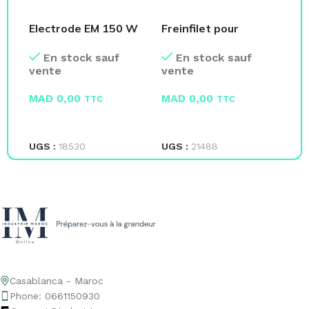
Electrode EM 150 W
Freinfilet pour
Tu
Basique 8018
tuyauterie 5400
Co
En stock sauf
En stock sauf
Magmaweld
Loctite
vente
vente
ve
MAD
0,00
MAD
0,00
M
TTC
TTC
LIRE LA SUITE
LIRE LA SUITE
L
UGS :
18530
UGS :
21488
UG
Casablanca - Maroc
Phone: 0661150930