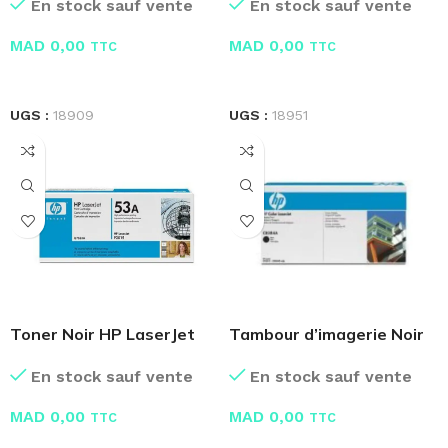
En stock sauf vente
En stock sauf vente
MAD
0,00
MAD
0,00
TTC
TTC
LIRE LA SUITE
LIRE LA SUITE
UGS :
18909
UGS :
18951
Toner Noir HP LaserJet
Tambour d’imagerie Noir
53A Q7553A
HP Color CB384A
En stock sauf vente
En stock sauf vente
MAD
0,00
MAD
0,00
TTC
TTC