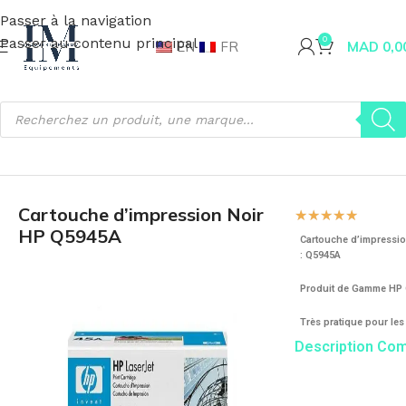
Passer à la navigation
Passer au contenu principal
0
EN
FR
MAD
0,0
Accueil
Matériel Informatique
Cartouche
Cartouche d’impression Noir
☆
☆
☆
☆
☆
HP Q5945A
Cartouche d’impressio
: Q5945A
Produit de Gamme HP O
Très pratique pour les
Description Co