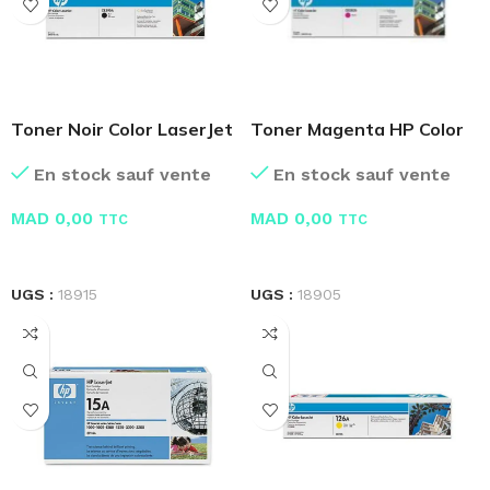
Toner Noir Color LaserJet
Toner Magenta HP Color
CB390A
LaserJet CB383A
En stock sauf vente
En stock sauf vente
MAD
0,00
MAD
0,00
TTC
TTC
LIRE LA SUITE
LIRE LA SUITE
UGS :
18915
UGS :
18905