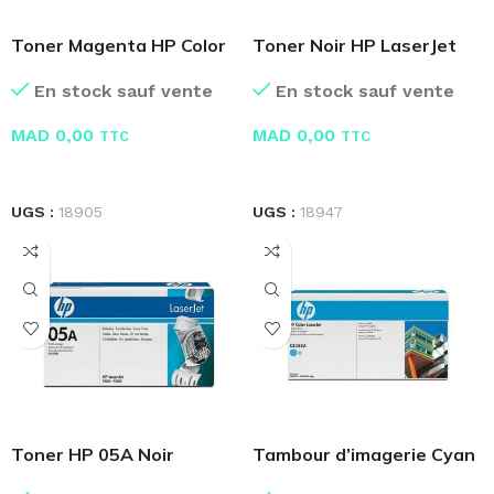
Toner Magenta HP Color
Toner Noir HP LaserJet
LaserJet CB383A
53A Q7553A
En stock sauf vente
En stock sauf vente
MAD
0,00
MAD
0,00
TTC
TTC
LIRE LA SUITE
LIRE LA SUITE
UGS :
18905
UGS :
18947
Toner HP 05A Noir
Tambour d’imagerie Cyan
LaserJet d’origine CE505A
HP Color CB385A