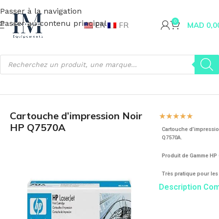
Passer à la navigation
Passer au contenu principal
0
EN
FR
MAD
0,0
Accueil
Matériel Informatique
Cartouche
Cartouche d’impression Noir
☆
☆
☆
☆
☆
HP Q7570A
Cartouche d’impressio
Q7570A.
Produit de Gamme HP O
Très pratique pour les
Description Co