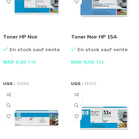
Toner HP Noir
Toner Noir HP 15A
Ultraprecise 92A C4092A
C7115A
En stock sauf vente
En stock sauf vente
MAD
0,00
MAD
0,00
TTC
TTC
LIRE LA SUITE
LIRE LA SUITE
UGS :
18866
UGS :
18935