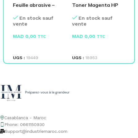
Feuille abrasive –
Toner Magenta HP
Su
Paquet
Color LaserJet
an
En stock sauf
En stock sauf
CC533A
50
vente
vente
ve
MAD
0,00
MAD
0,00
M
TTC
TTC
LIRE LA SUITE
LIRE LA SUITE
L
UGS :
19449
UGS :
18953
UG
Casablanca - Maroc
Phone: 0661150930
Support@industriemaroc.com