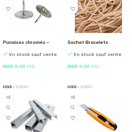
Punaises chromés –
Sachet Bracelets
Fourniture Bureau
caoutchouc
En stock sauf vente
En stock sauf vente
MAD
0,00
MAD
0,00
TTC
TTC
LIRE LA SUITE
LIRE LA SUITE
UGS :
20885
UGS :
20853