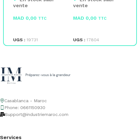
48W
Fendue
de
vente
vente
ve
MAD
0,00
MAD
0,00
M
TTC
TTC
LIRE LA SUITE
LIRE LA SUITE
A
UGS :
19731
UGS :
17804
UG
Casablanca - Maroc
Phone: 0661150930
Support@industriemaroc.com
Services