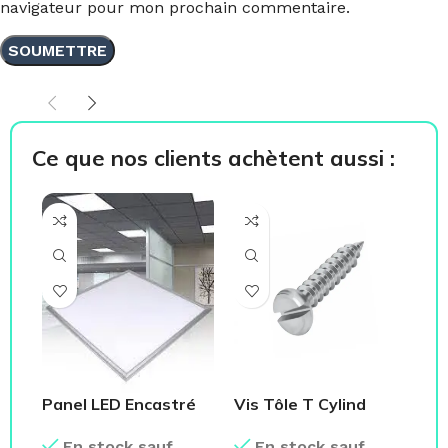
navigateur pour mon prochain commentaire.
Ce que nos clients achètent aussi :
Panel LED Encastré
Vis Tôle T Cylind
Sc
Ou Apparent Plafond
Large Empreinte
Ti
En stock sauf
En stock sauf