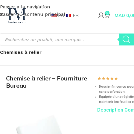
Passer à la navigation
Passer au contenu principal
0
EN
FR
MAD
0,0
Accueil
Fournitures de bureau
Classement et archivage
Chemises à relier
Chemise à relier – Fourniture
☆
☆
☆
☆
☆
Bureau
Dossier fin conçu po
sans perforation.
Equipée d’une réglett
maintenir les feuilles 
Description Co