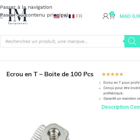
Passer à la navigation
Passer au contenu principal
0
EN
FR
MAD
0,0
Accueil
Visserie et Fixation
Ecrou
Ecrou en T – Boite de 100 Pcs
☆
☆
☆
☆
☆
Ecrou en T pour profe
Conçu pour être insér
préfabriqué.
Garantit un maintien sé
Description Co