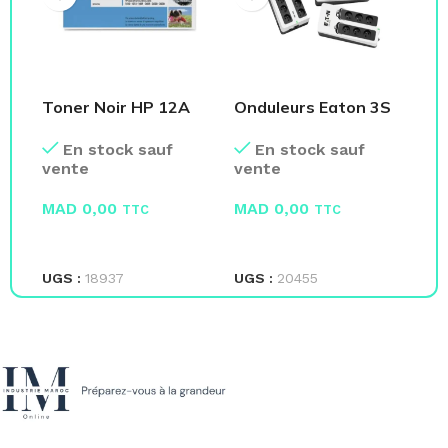
Toner Noir HP 12A
Onduleurs Eaton 3S
Dé
Q2612A
Gen2 – Eaton
B
En stock sauf
En stock sauf
vente
vente
ve
MAD
0,00
MAD
0,00
M
TTC
TTC
LIRE LA SUITE
LIRE LA SUITE
L
UGS :
18937
UGS :
20455
UG