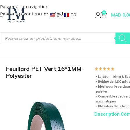
Passer à la navigation
Passer au contenu principal
0
EN
FR
MAD
0,0
Accueil
Emballage
Feuillard
Feuillard PET Vert 16*1MM –
☆
☆
☆
☆
☆
Polyester
• Largeur : 16mm & Ép
• Bobine de 1200 mètre
• Idéal pour le cercla
palettes
• Compatible avec cer
automatiques
• Utilisation dans la log
Description Co