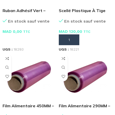
Ruban Adhésif Vert –
Scellé Plastique À Tige
Scotch
Ronde – Paquet de 100
En stock sauf vente
En stock sauf vente
MAD
0,00
MAD
120,00
TTC
TTC
LIRE LA SUITE
AJOUTER AU PANIER
UGS :
18293
UGS :
18221
Film Alimentaire 450MM –
Film Alimentaire 290MM –
500M
150M