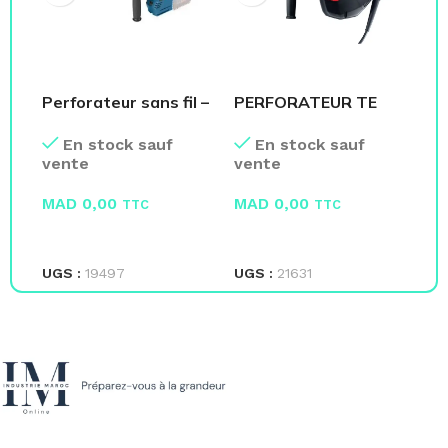
Perforateur sans fil –
PERFORATEUR TE
Ch
BOSCH
70-AVR – HILTI
sé
En stock sauf
En stock sauf
SR
vente
vente
ve
MAD
0,00
MAD
0,00
M
TTC
TTC
LIRE LA SUITE
LIRE LA SUITE
L
UGS :
19497
UGS :
21631
UG