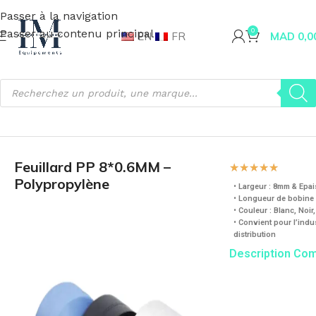
Passer à la navigation
Passer au contenu principal
0
EN
FR
MAD
0,0
Accueil
Emballage
Feuillard
Feuillard PP 8*0.6MM –
☆
☆
☆
☆
☆
Polypropylène
• Largeur : 8mm & Epa
• Longueur de bobine 
• Couleur : Blanc, Noi
• Convient pour l’indus
distribution
Description Co