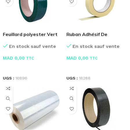
Feuillard polyester Vert
Ruban Adhésif De
PET
Masquage – Masking
En stock sauf vente
En stock sauf vente
MAD
0,00
MAD
0,00
TTC
TTC
LIRE LA SUITE
LIRE LA SUITE
UGS :
16896
UGS :
18288