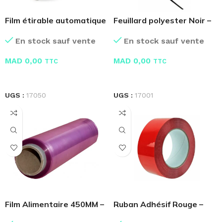
Film étirable automatique
Feuillard polyester Noir –
16KG
PET
En stock sauf vente
En stock sauf vente
MAD
0,00
MAD
0,00
TTC
TTC
LIRE LA SUITE
LIRE LA SUITE
UGS :
17050
UGS :
17001
Film Alimentaire 450MM –
Ruban Adhésif Rouge –
300M
Scotch