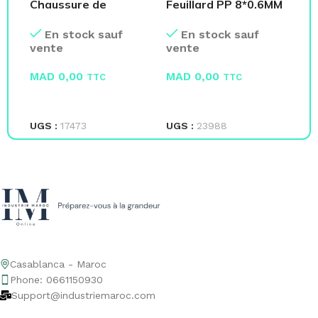
Chaussure de
Feuillard PP 8*0.6MM
Ba
sécurité S3 SRC
– Polypropylène
Co
En stock sauf
En stock sauf
vente
vente
ve
MAD
0,00
MAD
0,00
M
TTC
TTC
LIRE LA SUITE
LIRE LA SUITE
L
UGS :
17473
UGS :
23988
UG
Casablanca - Maroc
Phone: 0661150930
Support@industriemaroc.com