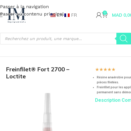
Passer à la navigation
Passer au contenu principal
0
EN
FR
MAD
0,0
Accueil
Fournitures industrielles
Colle Industrielle
Freinfilet® Fort 2700 –
☆
☆
☆
☆
☆
Loctite
Résine anaérobie pour 
pièces filetées.
Freinfilet pour les app
permanent sans démo
Description Co