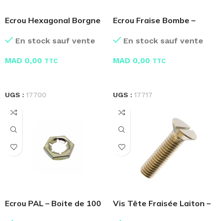
Ecrou Hexagonal Borgne
Ecrou Fraise Bombe –
Laiton
Boite de 100 Pcs
En stock sauf vente
En stock sauf vente
MAD
0,00
MAD
0,00
TTC
TTC
LIRE LA SUITE
LIRE LA SUITE
UGS :
17700
UGS :
17717
Ecrou PAL – Boite de 100
Vis Tête Fraisée Laiton –
Pcs
Boite de 100 Pcs