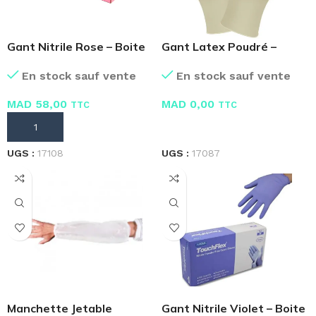
Gant Nitrile Rose – Boite
Gant Latex Poudré –
de 100 pièces
Boite de 100 Pcs
En stock sauf vente
En stock sauf vente
MAD
58,00
MAD
0,00
TTC
TTC
AJOUTER AU PANIER
LIRE LA SUITE
UGS :
17108
UGS :
17087
Manchette Jetable
Gant Nitrile Violet – Boite