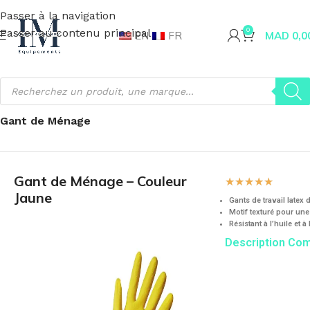
Passer à la navigation
Passer au contenu principal
0
EN
FR
MAD
0,0
Accueil
Hygiène
Equipements Nettoyage
Gant de Ménage
Gant de Ménage – Couleur
☆
☆
☆
☆
☆
Jaune
Gants de travail latex
Motif texturé pour une
Résistant à l’huile et à 
Description Co