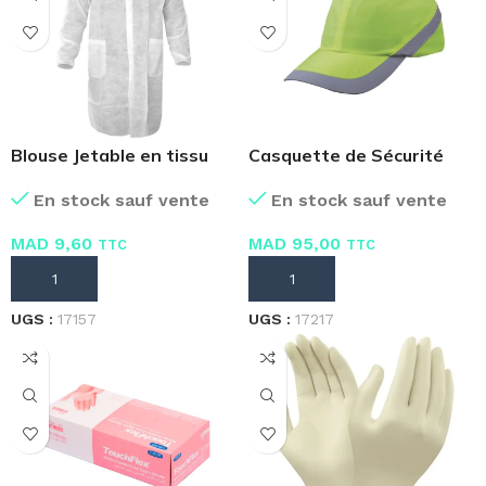
Blouse Jetable en tissu
Casquette de Sécurité
Verte Avec Coque
En stock sauf vente
En stock sauf vente
MAD
9,60
MAD
95,00
TTC
TTC
AJOUTER AU PANIER
AJOUTER AU PANIER
UGS :
17157
UGS :
17217