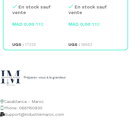
Bleu 30dB
filaire
Ma
En stock sauf
En stock sauf
vente
vente
ve
MAD
0,00
MAD
0,00
M
TTC
TTC
LIRE LA SUITE
LIRE LA SUITE
L
UGS :
17325
UGS :
19562
UG
Casablanca - Maroc
Phone: 0661150930
Support@industriemaroc.com