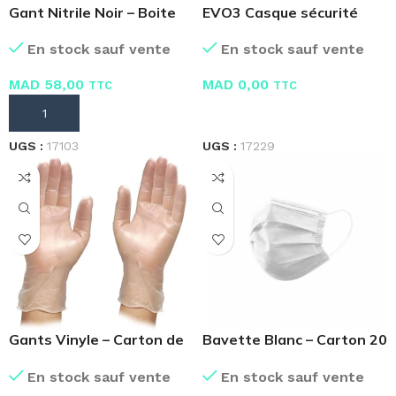
Gant Nitrile Noir – Boite
EVO3 Casque sécurité
de 100 pièces
Isolation Electrique
En stock sauf vente
En stock sauf vente
MAD
58,00
MAD
0,00
TTC
TTC
AJOUTER AU PANIER
LIRE LA SUITE
UGS :
17103
UGS :
17229
Gants Vinyle – Carton de
Bavette Blanc – Carton 20
10 boites
Boites 50 Masques
En stock sauf vente
En stock sauf vente