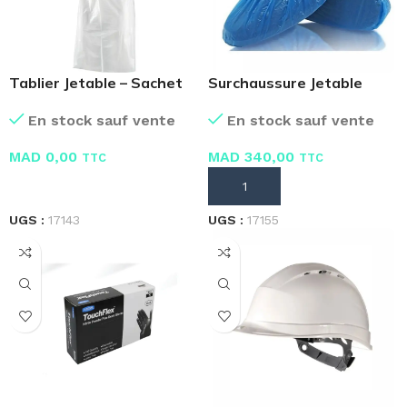
Tablier Jetable – Sachet
Surchaussure Jetable
de 10 pièces
Plastique – Carton 10
En stock sauf vente
En stock sauf vente
Sachets 100
MAD
0,00
MAD
340,00
TTC
TTC
LIRE LA SUITE
AJOUTER AU PANIER
UGS :
17143
UGS :
17155