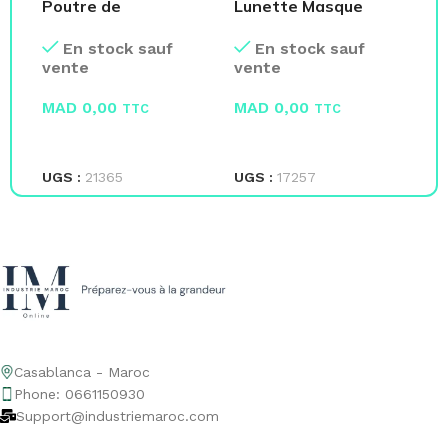
Poutre de
Lunette Masque
On
signalisation Rouge
Polycarbonate
Ge
En stock sauf
En stock sauf
et Blanc
vente
vente
ve
MAD
0,00
MAD
0,00
M
TTC
TTC
LIRE LA SUITE
LIRE LA SUITE
L
UGS :
21365
UGS :
17257
UG
Casablanca - Maroc
Phone: 0661150930
Support@industriemaroc.com