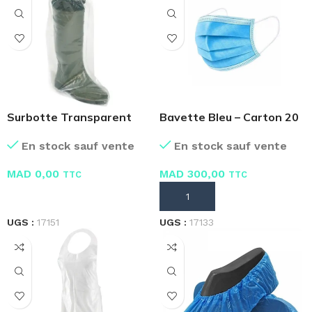
Surbotte Transparent
Bavette Bleu – Carton 20
Jetable
Boites 50 Masques
En stock sauf vente
En stock sauf vente
MAD
0,00
MAD
300,00
TTC
TTC
LIRE LA SUITE
AJOUTER AU PANIER
UGS :
17151
UGS :
17133