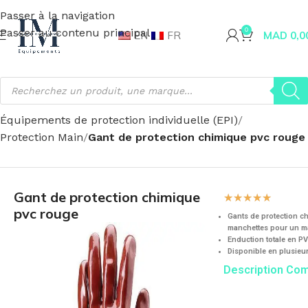
Passer à la navigation
Passer au contenu principal
0
EN
FR
MAD
0,0
Accueil
Sécurité & santé
Équipements de protection individuelle (EPI)
Protection Main
Gant de protection chimique pvc rouge
Gant de protection chimique
☆
☆
☆
☆
☆
pvc rouge
Gants de protection c
manchettes pour un m
Enduction totale en P
Disponible en plusieurs
Description Co