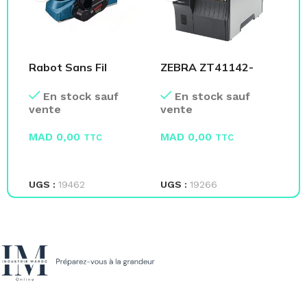
Rabot Sans Fil
ZEBRA ZT41142-
Mi
Outillage
T0E0000Z 203 Dpi
Di
En stock sauf
En stock sauf
Ethernet
vente
vente
ve
MAD
0,00
MAD
0,00
M
TTC
TTC
LIRE LA SUITE
LIRE LA SUITE
L
UGS :
19462
UGS :
19266
UG