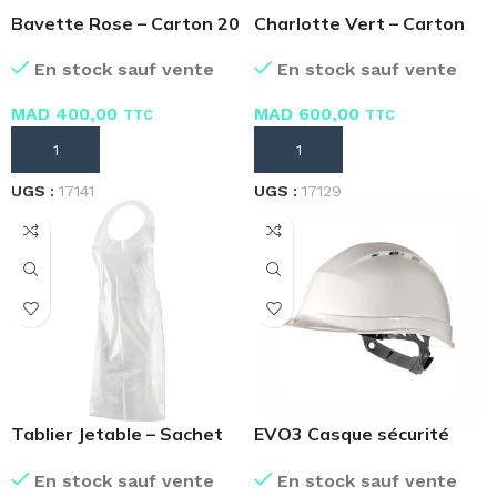
Bavette Rose – Carton 20
Charlotte Vert – Carton
Boites 50 Masques
de 20 sachets 100 pièces
En stock sauf vente
En stock sauf vente
MAD
400,00
MAD
600,00
TTC
TTC
AJOUTER AU PANIER
AJOUTER AU PANIER
UGS :
17141
UGS :
17129
Tablier Jetable – Sachet
EVO3 Casque sécurité
de 10 pièces
Isolation Electrique
En stock sauf vente
En stock sauf vente