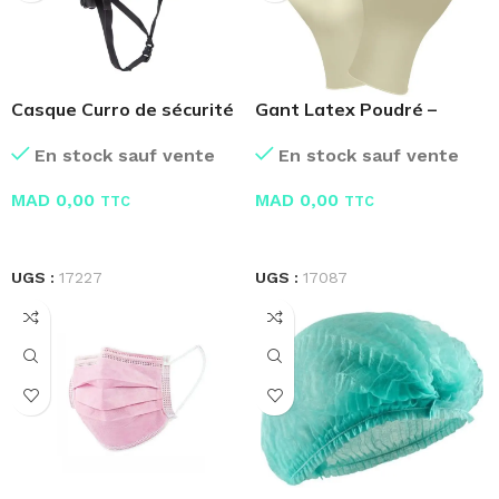
Casque Curro de sécurité
Gant Latex Poudré –
Boite de 100 Pcs
En stock sauf vente
En stock sauf vente
MAD
0,00
MAD
0,00
TTC
TTC
LIRE LA SUITE
LIRE LA SUITE
UGS :
17227
UGS :
17087