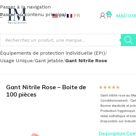
Passer à la navigation
Passer au contenu principal
0
EN
FR
MAD
0,0
Accueil
Sécurité & santé
Équipements de protection individuelle (EPI)
Usage Unique
Gant jetable
Gant Nitrile Rose
Gant Nitrile Rose – Boite de
☆
☆
☆
☆
☆
100 pièces
Gant nitrile rose au Ma
Conditionnement : Cart
Bonne élasticité et pré
Protection hygiénique 
Idéal esthétique et bea
Disponible sur
Indust
Description Co