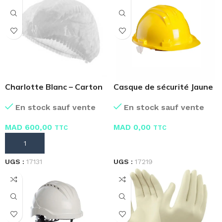
Charlotte Blanc – Carton
Casque de sécurité Jaune
de 20 sachets 100
En stock sauf vente
En stock sauf vente
MAD
0,00
MAD
600,00
TTC
TTC
LIRE LA SUITE
AJOUTER AU PANIER
UGS :
17219
UGS :
17131