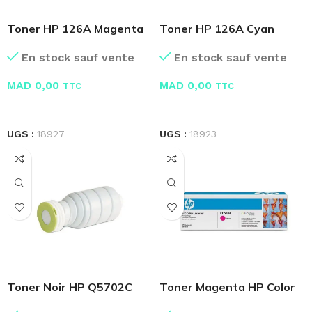
Toner HP 126A Magenta
Toner HP 126A Cyan
Original
Original
En stock sauf vente
En stock sauf vente
MAD
0,00
MAD
0,00
TTC
TTC
LIRE LA SUITE
LIRE LA SUITE
UGS :
18927
UGS :
18923
Toner Noir HP Q5702C
Toner Magenta HP Color
Original
LaserJet CC533A