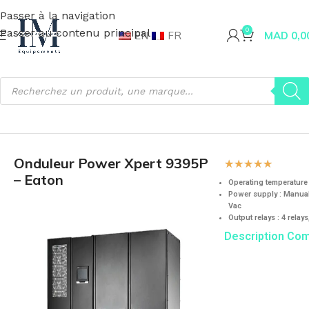
Passer à la navigation
Passer au contenu principal
0
EN
FR
MAD
0,0
Accueil
Matériel Informatique
Onduleur
Onduleur Power Xpert 9395P
☆
☆
☆
☆
☆
– Eaton
Operating temperature
Power supply : Manual
Vac
Output relays : 4 relays
Description Co