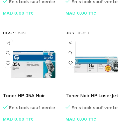
En stock sauf vente
En stock sauf vente
MAD
0,00
MAD
0,00
TTC
TTC
LIRE LA SUITE
LIRE LA SUITE
UGS :
18919
UGS :
18953
Toner HP 05A Noir
Toner Noir HP LaserJet
LaserJet d’origine CE505A
36A CB436A
En stock sauf vente
En stock sauf vente
MAD
0,00
MAD
0,00
TTC
TTC