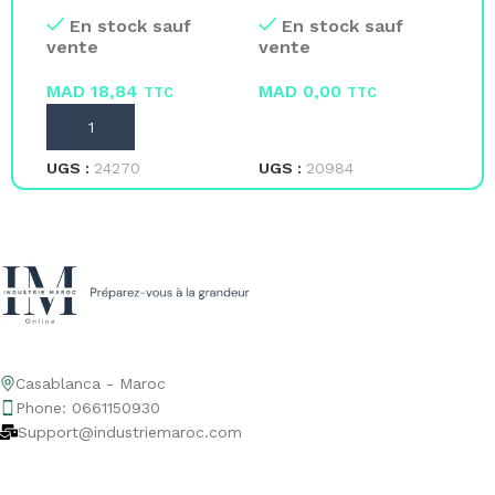
protection FFP3
plastiques
16
En stock sauf
En stock sauf
vente
vente
ve
MAD
18,84
MAD
0,00
M
TTC
TTC
AJOUTER AU PANIER
LIRE LA SUITE
L
UGS :
24270
UGS :
20984
UG
Casablanca - Maroc
Phone: 0661150930
Support@industriemaroc.com