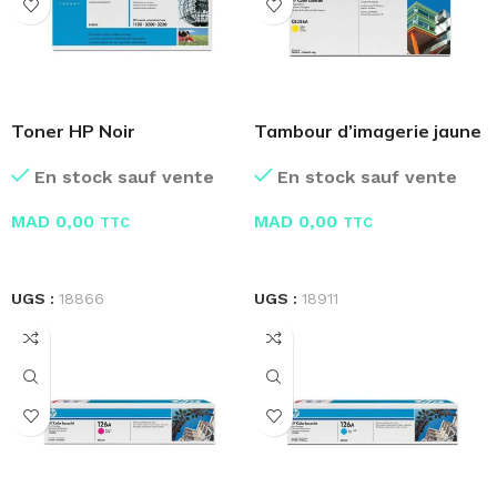
Toner HP Noir
Tambour d’imagerie jaune
Ultraprecise 92A C4092A
HP Color CB386A
En stock sauf vente
En stock sauf vente
MAD
0,00
MAD
0,00
TTC
TTC
LIRE LA SUITE
LIRE LA SUITE
UGS :
18866
UGS :
18911