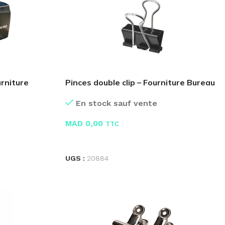
urniture
Pinces double clip – Fourniture Bureau
En stock sauf vente
MAD
0,00
TTC
LIRE LA SUITE
UGS :
20884