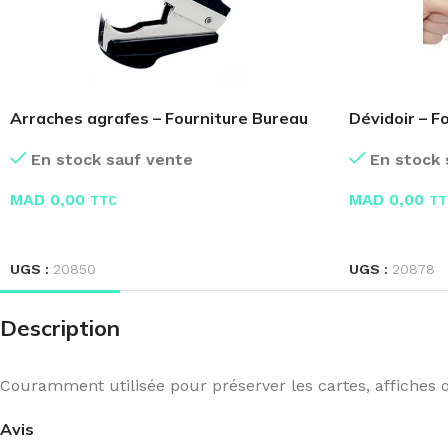
Arraches agrafes – Fourniture Bureau
Dévidoir – F
En stock sauf vente
En stock 
MAD
0,00
MAD
0,00
TTC
TT
LIRE LA SUITE
LIRE LA SUIT
UGS :
20850
UGS :
20878
Description
Couramment utilisée pour préserver les cartes, affiches 
Avis