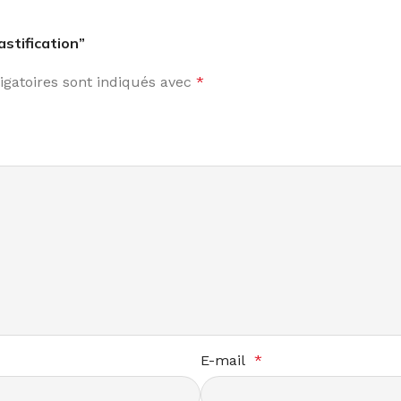
astification”
gatoires sont indiqués avec
*
E-mail
*