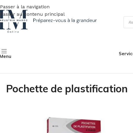
Passer à la navigation
Passer au contenu principal
Servic
Menu
Accueil
Fournitures de bureau
Machine de bureau
Poche
Pochette de plastification