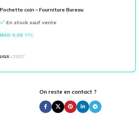
Pochette coin – Fourniture Bureau
Po
En stock sauf vente
MAD
0,00
M
TTC
LIRE LA SUITE
L
UGS :
21037
UG
On reste en contact ?