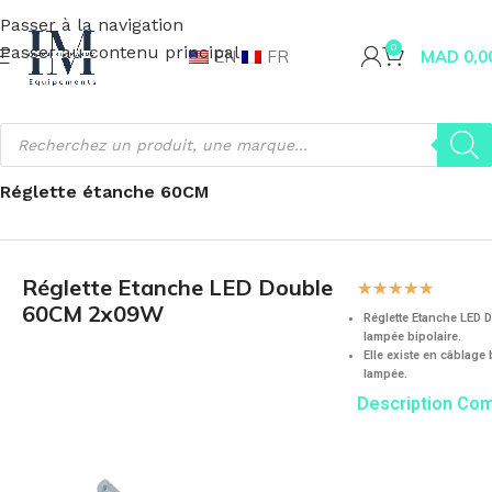
Passer à la navigation
Passer au contenu principal
0
EN
FR
MAD
0,0
Accueil
Fournitures industrielles
Éclairage
Réglette LED
Réglette étanche 60CM
Réglette Etanche LED Double
☆
☆
☆
☆
☆
60CM 2x09W
Réglette Etanche LED
lampée bipolaire.
Elle existe en câblage
lampée.
Description Co