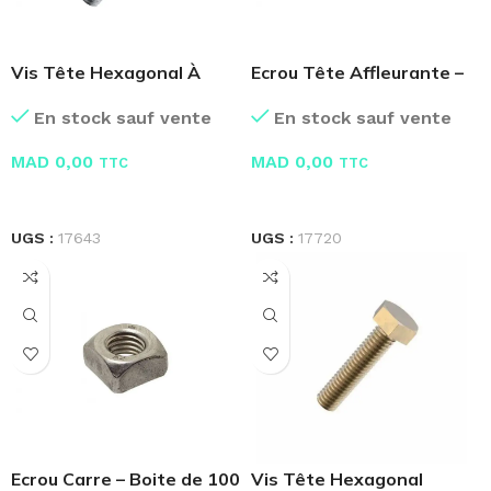
Vis Tête Hexagonal À
Ecrou Tête Affleurante –
Embase Crantée
Boite de 100 Pcs
En stock sauf vente
En stock sauf vente
MAD
0,00
MAD
0,00
TTC
TTC
LIRE LA SUITE
LIRE LA SUITE
UGS :
17643
UGS :
17720
Ecrou Carre – Boite de 100
Vis Tête Hexagonal