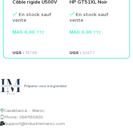
Câble rigide U500V
HP GT51XL Noir
Po
Volts
Bouteille Encre HP
in
En stock sauf
En stock sauf
X4E40AE
vente
vente
ve
MAD
0,00
MAD
0,00
M
TTC
TTC
LIRE LA SUITE
LIRE LA SUITE
L
UGS :
19796
UGS :
20477
UG
Casablanca - Maroc
Phone: 0661150930
Support@industriemaroc.com