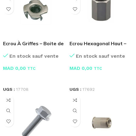
Ecrou À Griffes – Boite de
Ecrou Hexagonal Haut –
100 Pcs
Boite de 100 Pcs
En stock sauf vente
En stock sauf vente
MAD
0,00
MAD
0,00
TTC
TTC
LIRE LA SUITE
LIRE LA SUITE
UGS :
17708
UGS :
17692