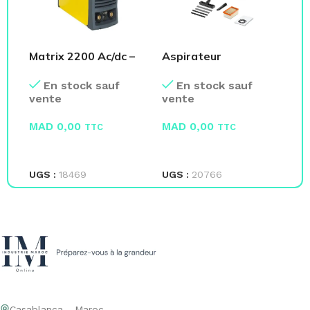
Matrix 2200 Ac/dc –
Aspirateur
Vi
Cea
multifonction WD4
La
En stock sauf
En stock sauf
Prem-KARCHER
vente
vente
ve
MAD
0,00
MAD
0,00
M
TTC
TTC
LIRE LA SUITE
LIRE LA SUITE
L
UGS :
18469
UGS :
20766
UG
Casablanca - Maroc