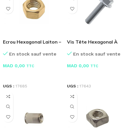
Ecrou Hexagonal Laiton –
Vis Tête Hexagonal À
Boite de 100 Pcs
Embase Crantée
En stock sauf vente
En stock sauf vente
MAD
0,00
MAD
0,00
TTC
TTC
LIRE LA SUITE
LIRE LA SUITE
UGS :
17685
UGS :
17643