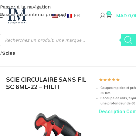
Passer à la navigation
Passer au contenu principal
0
EN
FR
MAD
0,0
Accueil
Fournitures industrielles
Outillage
Gamme HILTI
Scies
SCIE CIRCULAIRE SANS FIL
☆
☆
☆
☆
☆
SC 6ML-22 – HILTI
Coupes rapides et préc
60 mm
Découpe de rails, tuyau
une profondeur de 60 
Description Co