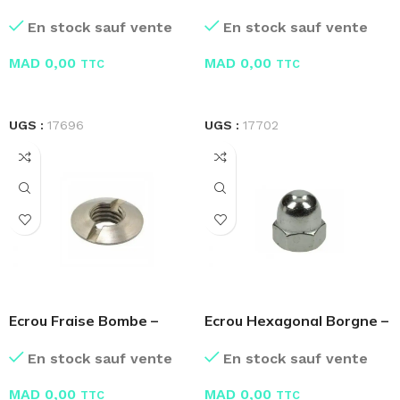
Embase Crantée
Nylon
En stock sauf vente
En stock sauf vente
MAD
0,00
MAD
0,00
TTC
TTC
LIRE LA SUITE
LIRE LA SUITE
UGS :
17696
UGS :
17702
Ecrou Fraise Bombe –
Ecrou Hexagonal Borgne –
Boite de 100 Pcs
Boite de 100 Pcs
En stock sauf vente
En stock sauf vente
MAD
0,00
MAD
0,00
TTC
TTC