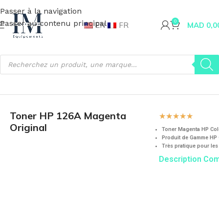
Passer à la navigation
Passer au contenu principal
0
EN
FR
MAD
0,0
Accueil
Matériel Informatique
Toner
Toner HP 126A Magenta
☆
☆
☆
☆
☆
Original
Toner Magenta HP Colo
Produit de Gamme HP O
Très pratique pour les
Description Co