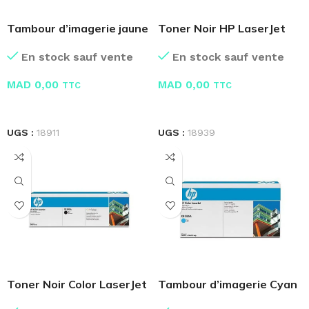
Tambour d’imagerie jaune
Toner Noir HP LaserJet
HP Color CB386A
35A CB435A
En stock sauf vente
En stock sauf vente
MAD
0,00
MAD
0,00
TTC
TTC
LIRE LA SUITE
LIRE LA SUITE
UGS :
18911
UGS :
18939
Toner Noir Color LaserJet
Tambour d’imagerie Cyan
CB390A
HP Color CB385A