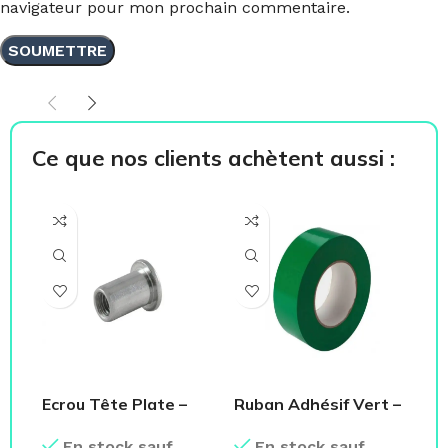
navigateur pour mon prochain commentaire.
Ce que nos clients achètent aussi :
Ecrou Tête Plate –
Ruban Adhésif Vert –
Pa
Boite de 100 Pcs
Scotch
En
En stock sauf
En stock sauf