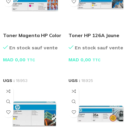
Toner Magenta HP Color
Toner HP 126A Jaune
LaserJet CC533A
Original
En stock sauf vente
En stock sauf vente
MAD
0,00
MAD
0,00
TTC
TTC
LIRE LA SUITE
LIRE LA SUITE
UGS :
18953
UGS :
18925