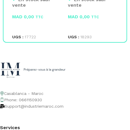
Pl
vente
vente
ve
MAD
0,00
MAD
0,00
M
TTC
TTC
LIRE LA SUITE
LIRE LA SUITE
L
UGS :
17722
UGS :
18293
UG
Casablanca - Maroc
Phone: 0661150930
Support@industriemaroc.com
Services