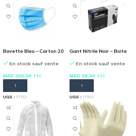
Bavette Bleu – Carton 20
Gant Nitrile Noir – Boite
Boites 50 Masques
de 100 pièces
En stock sauf vente
En stock sauf vente
MAD
300,00
MAD
58,00
TTC
TTC
AJOUTER AU PANIER
AJOUTER AU PANIER
UGS :
17133
UGS :
17103