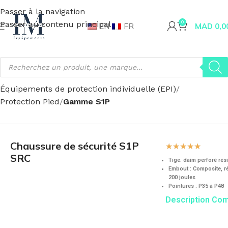
Passer à la navigation
Passer au contenu principal
0
EN
FR
MAD
0,0
Accueil
Sécurité & santé
Équipements de protection individuelle (EPI)
Protection Pied
Gamme S1P
Chaussure de sécurité S1P
☆
☆
☆
☆
☆
SRC
Tige: daim perforé rési
Embout : Composite, r
200 joules
Pointures : P35 à P48
Description Co