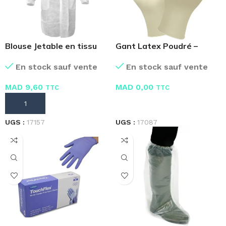
Blouse Jetable en tissu
Gant Latex Poudré –
Boite de 100 Pcs
En stock sauf vente
En stock sauf vente
MAD
9,60
MAD
0,00
TTC
TTC
AJOUTER AU PANIER
LIRE LA SUITE
UGS :
17157
UGS :
17087