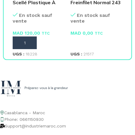
Scellé Plastique À
Freinfilet Normal 243
Sa
Tige Crantée –
– Loctite
co
En stock sauf
En stock sauf
Paquet de 100
vente
vente
ve
MAD
120,00
MAD
0,00
M
TTC
TTC
AJOUTER AU PANIER
LIRE LA SUITE
L
UGS :
18228
UGS :
21517
UG
Casablanca - Maroc
Phone: 0661150930
Support@industriemaroc.com