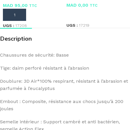
MAD
0,00
MAD
95,00
TTC
TTC
LIRE LA SUITE
AJOUTER AU PANIER
UGS :
17219
UGS :
17208
Description
Chaussures de sécurité: Basse
Tige: daim perforé résistant à l’abrasion
Doublure: 3D Air*100% respirant, résistant à l’abrasion et
parfumée à l’eucalyptus
Embout : Composite, résistance aux chocs jusqu’à 200
joules
Semelle intérieur : Support cambré et anti bactérien,
semelle Action Flex