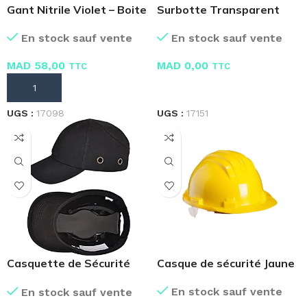
Gant Nitrile Violet – Boite
Surbotte Transparent
de 100 pièces
Jetable
En stock sauf vente
En stock sauf vente
MAD
58,00
MAD
0,00
TTC
TTC
AJOUTER AU PANIER
LIRE LA SUITE
UGS :
17098
UGS :
17151
Casquette de Sécurité
Casque de sécurité Jaune
avec Coque
En stock sauf vente
En stock sauf vente