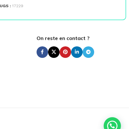
UGS :
17229
UG
On reste en contact ?