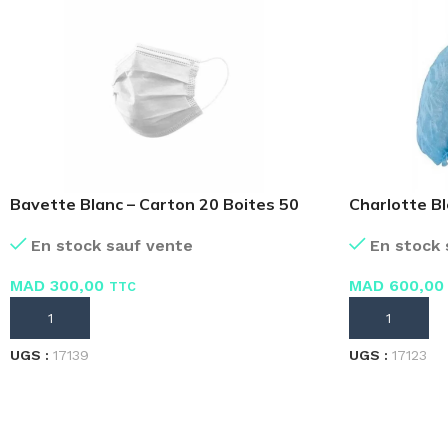
Bavette Blanc – Carton 20 Boites 50
Charlotte Bl
Masques
100 pièces
En stock sauf vente
En stock 
MAD
300,00
MAD
600,00
TTC
AJOUTER AU PANIER
AJOUTER AU
UGS :
17139
UGS :
17123