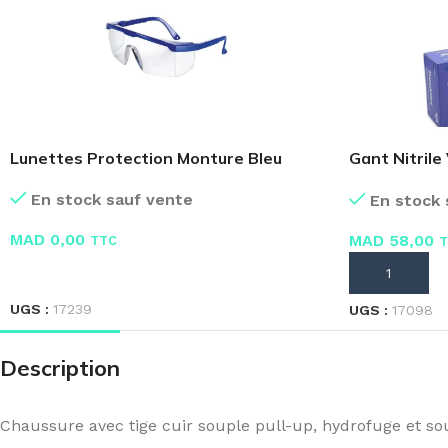
Lunettes Protection Monture Bleu
Gant Nitrile
pièces
En stock sauf vente
En stock 
MAD
0,00
MAD
58,00
TTC
T
LIRE LA SUITE
AJOUTER AU
UGS :
17239
UGS :
17098
Description
Chaussure avec tige cuir souple pull-up, hydrofuge et sou