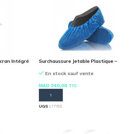
cran Intégré
Surchaussure Jetable Plastique –
Carton 10 Sachets 100
En stock sauf vente
MAD
340,00
TTC
AJOUTER AU PANIER
UGS :
17155