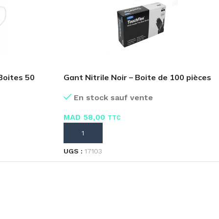
Boites 50
Gant Nitrile Noir – Boite de 100 pièces
En stock sauf vente
MAD
58,00
TTC
AJOUTER AU PANIER
UGS :
17103