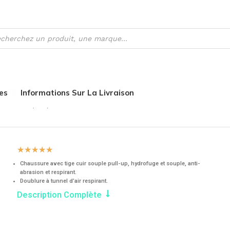
es
Informations Sur La Livraison
iduelle (EPI)
Protection Pied
Gamme S3
Chaussure de sé
☆
☆
☆
☆
☆
Chaussure avec tige cuir souple pull-up, hydrofuge et souple, anti-
abrasion et respirant.
Doublure à tunnel d’air respirant.
Description Complète