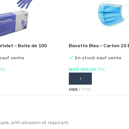
 Violet – Boite de 100
Bavette Bleu – Carton 20 
Masques
sauf vente
En stock sauf vente
MAD
300,00
TC
TTC
 PANIER
AJOUTER AU PANIER
UGS :
17133
ple, anti-abrasion et respirant.