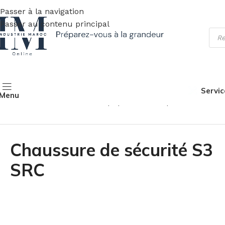
Passer à la navigation
Passer au contenu principal
Servic
Menu
Accueil
Sécurité & santé
Équipements de protection indiv
Chaussure de sécurité S3
SRC