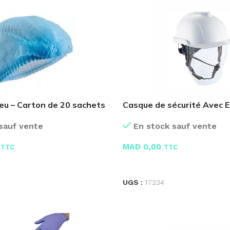
eu – Carton de 20 sachets
Casque de sécurité Avec E
ABS
sauf vente
En stock sauf vente
MAD
0,00
TTC
TTC
 PANIER
LIRE LA SUITE
UGS :
17234