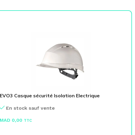
EVO3 Casque sécurité Isolation Electrique
Ca
En stock sauf vente
MAD
0,00
M
TTC
LIRE LA SUITE
L