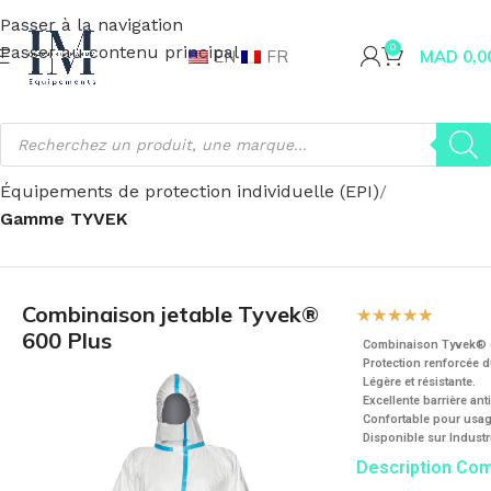
Passer à la navigation
Passer au contenu principal
0
EN
FR
MAD
0,0
Accueil
Sécurité & santé
Équipements de protection individuelle (EPI)
Gamme TYVEK
Combinaison jetable Tyvek®
☆
☆
☆
☆
☆
600 Plus
Combinaison Tyvek® 6
Protection renforcée d
Légère et résistante.
Excellente barrière ant
Confortable pour usag
Disponible sur
Indust
Description Co