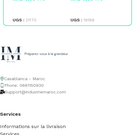
LIRE LA SUITE
LIRE LA SUITE
L
UGS :
21170
UGS :
19188
UG
Casablanca - Maroc
Phone: 0661150930
Support@industriemaroc.com
Services
Informations sur la livraison
Services