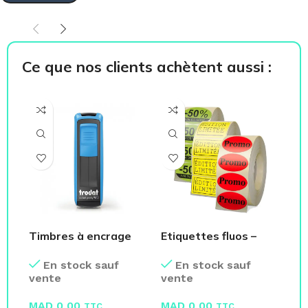
Ce que nos clients achètent aussi :
Timbres à encrage
Etiquettes fluos –
On
mobiles
Rouleaux
G2
En stock sauf
En stock sauf
vente
vente
ve
MAD
0,00
MAD
0,00
M
TTC
TTC