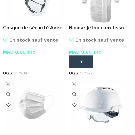
Casque de sécurité Avec
Blouse Jetable en tissu
Ecran Intégré ABS
En stock sauf vente
En stock sauf vente
MAD
9,60
MAD
0,00
TTC
TTC
AJOUTER AU PANIER
LIRE LA SUITE
UGS :
17157
UGS :
17234