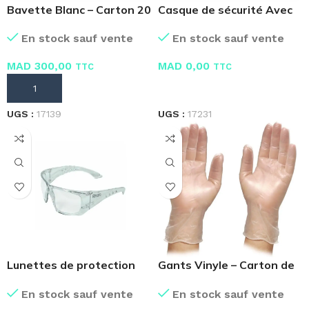
Bavette Blanc – Carton 20
Casque de sécurité Avec
Boites 50 Masques
Sur lunettes
En stock sauf vente
En stock sauf vente
MAD
300,00
MAD
0,00
TTC
TTC
AJOUTER AU PANIER
LIRE LA SUITE
UGS :
17139
UGS :
17231
Lunettes de protection
Gants Vinyle – Carton de
Couleur Incolore
10 boites
En stock sauf vente
En stock sauf vente