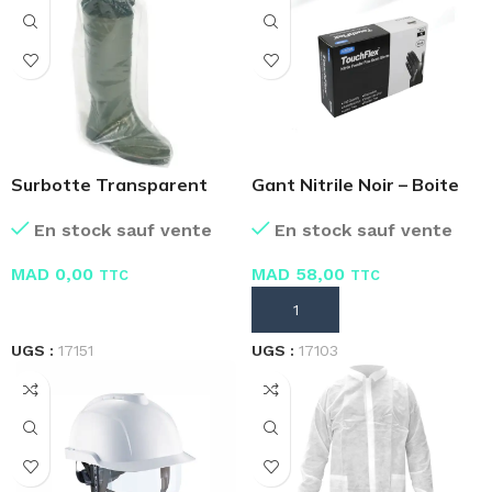
Surbotte Transparent
Gant Nitrile Noir – Boite
Jetable
de 100 pièces
En stock sauf vente
En stock sauf vente
MAD
0,00
MAD
58,00
TTC
TTC
LIRE LA SUITE
AJOUTER AU PANIER
UGS :
17151
UGS :
17103