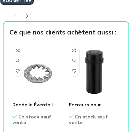
Ce que nos clients achètent aussi :
Rondelle Éventail –
Encreurs pour
Ma
Dentures Intérieures
Etiqueteuse
Av
En stock sauf
En stock sauf
vente
vente
ve