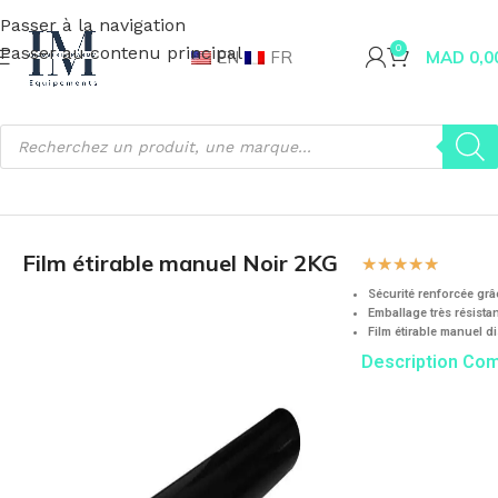
Passer à la navigation
Passer au contenu principal
0
EN
FR
MAD
0,0
Accueil
Emballage
Film Étirable
Film étirable manuel Noir 2KG
☆
☆
☆
☆
☆
Sécurité renforcée grâ
Emballage très résistan
Film étirable manuel d
Description Co