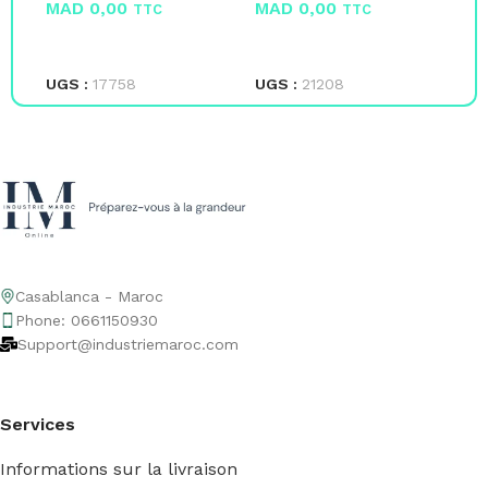
MAD
0,00
MAD
0,00
M
TTC
TTC
LIRE LA SUITE
LIRE LA SUITE
L
UGS :
17758
UGS :
21208
UG
Casablanca - Maroc
Phone: 0661150930
Support@industriemaroc.com
Services
Informations sur la livraison