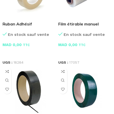
Ruban Adhésif
Film étirable manuel
Transparent Miel – Scotch
2.50KG
En stock sauf vente
En stock sauf vente
MAD
0,00
MAD
0,00
TTC
TTC
LIRE LA SUITE
LIRE LA SUITE
UGS :
18284
UGS :
17057