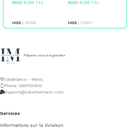
MAD
0,00
MAD
0,00
M
TTC
TTC
LIRE LA SUITE
LIRE LA SUITE
L
UGS :
19286
UGS :
20907
UG
Casablanca - Maroc
Phone: 0661150930
Support@industriemaroc.com
Services
Informations sur la livraison