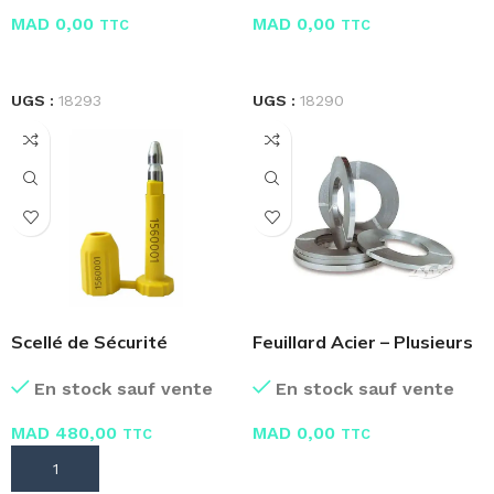
MAD
0,00
MAD
0,00
TTC
TTC
LIRE LA SUITE
LIRE LA SUITE
UGS :
18293
UGS :
18290
Scellé de Sécurité
Feuillard Acier – Plusieurs
Conteneur – Paquet de
Dimensions
En stock sauf vente
En stock sauf vente
100
MAD
480,00
MAD
0,00
TTC
TTC
AJOUTER AU PANIER
LIRE LA SUITE