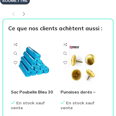
Ce que nos clients achètent aussi :
Sac Poubelle Bleu 30
Punaises dorés –
Ch
Litres
Fourniture Bureau
su
En stock sauf
En stock sauf
vente
vente
ve