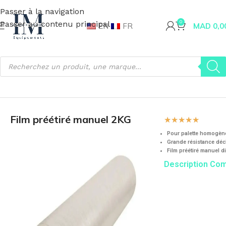
Passer à la navigation
Passer au contenu principal
0
EN
FR
MAD
0,0
Accueil
Emballage
Consommables
Film Pré-étiré
Film préétiré manuel 2KG
☆
☆
☆
☆
☆
Pour palette homogèn
Grande résistance déch
Film préétiré manuel d
Description Co