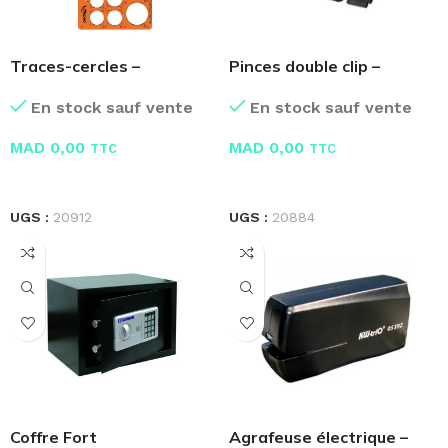
Traces-cercles –
Pinces double clip –
Fourniture Bureau
Fourniture Bureau
En stock sauf vente
En stock sauf vente
MAD
0,00
MAD
0,00
TTC
TTC
LIRE LA SUITE
LIRE LA SUITE
UGS :
20912
UGS :
20884
Coffre Fort
Agrafeuse électrique –