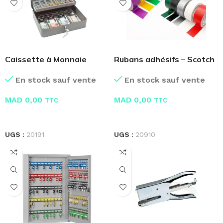
Caissette à Monnaie
Rubans adhésifs – Scotch
Métallique
En stock sauf vente
En stock sauf vente
MAD
0,00
MAD
0,00
TTC
TTC
LIRE LA SUITE
LIRE LA SUITE
UGS :
20910
UGS :
20191