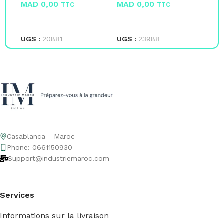
MAD
0,00
MAD
0,00
M
TTC
TTC
LIRE LA SUITE
LIRE LA SUITE
L
UGS :
20881
UGS :
23988
UG
Casablanca - Maroc
Phone: 0661150930
Support@industriemaroc.com
Services
Informations sur la livraison