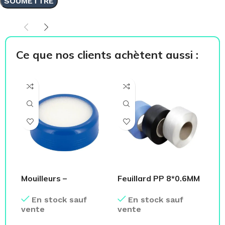
Ce que nos clients achètent aussi :
Mouilleurs –
Feuillard PP 8*0.6MM
Te
Fourniture Bureau
– Polypropylène
Bo
En stock sauf
En stock sauf
vente
vente
ve