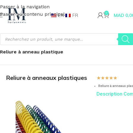
Passer à la navigation
Passer au contenu principal
0
EN
FR
MAD
0,0
Accueil
Fournitures de bureau
Machine de bureau
Reliure à anneau plastique
Reliure à anneaux plastiques
☆
☆
☆
☆
☆
Reliure à anneaux plas
Description Co