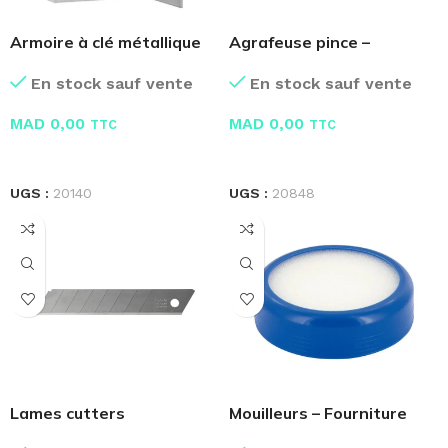
Armoire à clé métallique
Agrafeuse pince –
Fourniture Bureau
En stock sauf vente
En stock sauf vente
MAD
0,00
MAD
0,00
TTC
TTC
LIRE LA SUITE
LIRE LA SUITE
UGS :
20140
UGS :
20848
Lames cutters
Mouilleurs – Fourniture
interchangeables
Bureau