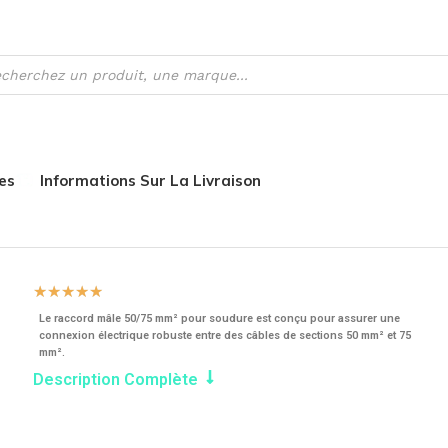
es
Informations Sur La Livraison
âbles Et Raccords
Raccord Mâle 50/75mm2 Soudure
☆
☆
☆
☆
☆
Le raccord mâle 50/75 mm² pour soudure est conçu pour assurer une
connexion électrique robuste entre des câbles de sections 50 mm² et 75
mm².
Description Complète