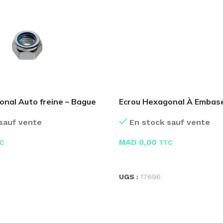
onal Auto freine – Bague
Ecrou Hexagonal À Embas
En stock sauf vente
sauf vente
MAD
0,00
TTC
C
LIRE LA SUITE
E
UGS :
17696