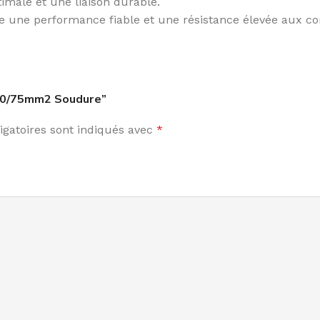
imale et une liaison durable.
 une performance fiable et une résistance élevée aux condi
e 50/75mm2 Soudure”
gatoires sont indiqués avec
*