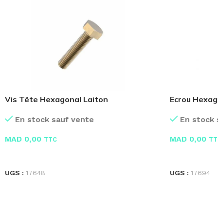
Vis Tête Hexagonal Laiton
Ecrou Hexag
Nylon
En stock sauf vente
En stock 
MAD
0,00
MAD
0,00
TTC
TT
LIRE LA SUITE
LIRE LA SUIT
UGS :
17648
UGS :
17694