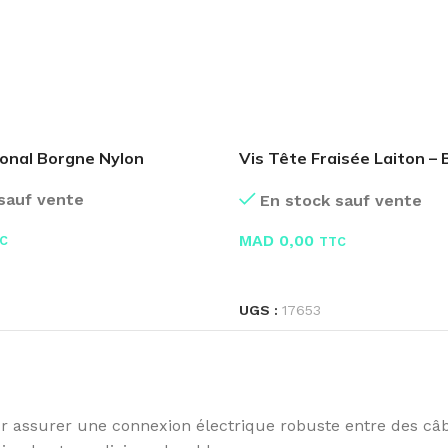
onal Borgne Nylon
Vis Tête Fraisée Laiton – 
Pcs
sauf vente
En stock sauf vente
MAD
0,00
C
TTC
E
LIRE LA SUITE
UGS :
17653
 assurer une connexion électrique robuste entre des câ