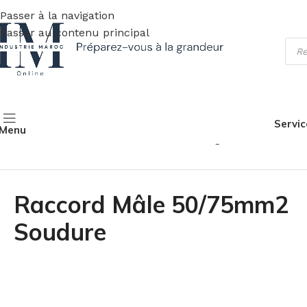
Passer à la navigation
Passer au contenu principal
Servic
Menu
Accueil
Fournitures industrielles
Soudage
Accessoires
C
Raccord Mâle 50/75mm2
Soudure