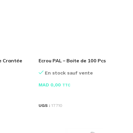
e Crantée
Ecrou PAL – Boite de 100 Pcs
En stock sauf vente
MAD
0,00
TTC
LIRE LA SUITE
UGS :
17710