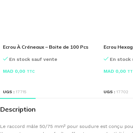
Ecrou À Créneaux – Boite de 100 Pcs
Ecrou Hexag
En stock sauf vente
En stock 
MAD
0,00
MAD
0,00
TTC
TT
LIRE LA SUITE
LIRE LA SUIT
UGS :
17715
UGS :
17702
Description
Le raccord mâle 50/75 mm² pour soudure est conçu pour