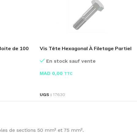
Boite de 100
Vis Tête Hexagonal À Filetage Partiel
En stock sauf vente
MAD
0,00
TTC
LIRE LA SUITE
UGS :
17630
bles de sections 50 mm² et 75 mm².