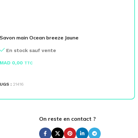
Savon main Ocean breeze Jaune
Et
En stock sauf vente
MAD
0,00
M
TTC
LIRE LA SUITE
L
UGS :
21416
UG
On reste en contact ?