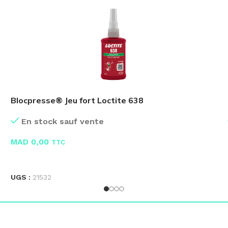
Blocpresse® Jeu fort Loctite 638
En stock sauf vente
MAD
0,00
TTC
LIRE LA SUITE
UGS :
21532