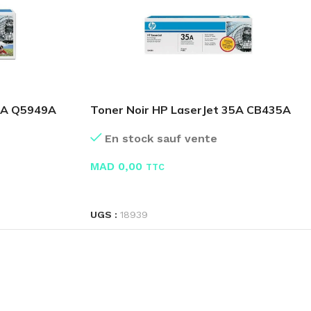
49A Q5949A
Toner Noir HP LaserJet 35A CB435A
En stock sauf vente
MAD
0,00
TTC
LIRE LA SUITE
UGS :
18939