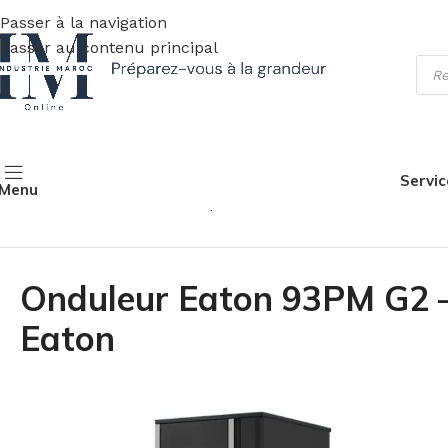
Passer à la navigation
Passer au contenu principal
Servic
Menu
Accueil
Matériel Informatique
Onduleur
Onduleur Eaton
Onduleur Eaton 93PM G2 
Eaton