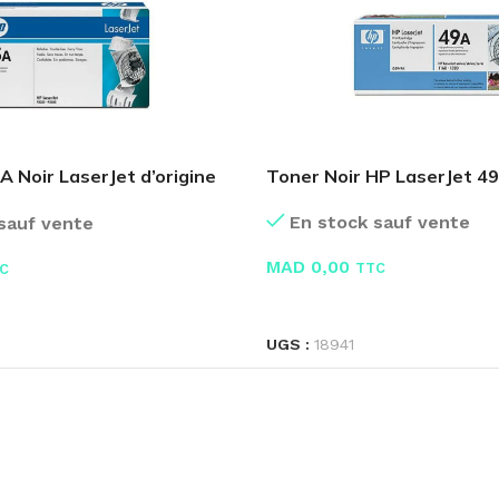
 Noir LaserJet d’origine
Toner Noir HP LaserJet 
En stock sauf vente
sauf vente
MAD
0,00
TTC
C
LIRE LA SUITE
E
UGS :
18941