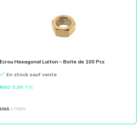
Ecrou Hexagonal Laiton – Boite de 100 Pcs
VI
En stock sauf vente
MAD
0,00
M
TTC
LIRE LA SUITE
L
UGS :
17685
UG