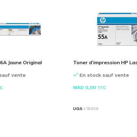
6A Jaune Original
Toner d’impression HP Las
CE255A
sauf vente
En stock sauf vente
MAD
0,00
C
TTC
E
LIRE LA SUITE
UGS :
18929