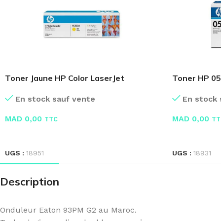
Toner Jaune HP Color LaserJet
Toner HP 05A
CC532A
CE505A
En stock sauf vente
En stock 
MAD
0,00
MAD
0,00
TTC
TT
LIRE LA SUITE
LIRE LA SUIT
UGS :
18951
UGS :
18931
Description
Onduleur Eaton 93PM G2 au Maroc.