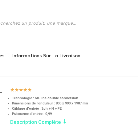
es
Informations Sur La Livraison
 93PM G2 – Eaton
–
☆
☆
☆
☆
☆
Technologie : on-line double conversion
Dimensions de l’onduleur : 800 x 990 x 1987 mm
Câblage d’entrée : 3ph + N + PE
Puissance d’entrée : 0,99
Description Complète