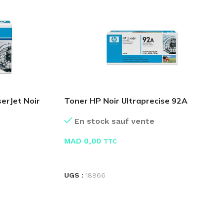
erJet Noir
Toner HP Noir Ultraprecise 92A
C4092A
En stock sauf vente
MAD
0,00
TTC
LIRE LA SUITE
UGS :
18866