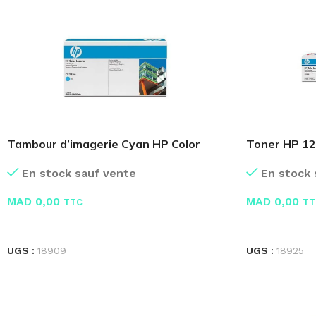
Tambour d’imagerie Cyan HP Color
Toner HP 12
CB385A
En stock 
En stock sauf vente
MAD
0,00
MAD
0,00
TT
TTC
LIRE LA SUIT
LIRE LA SUITE
UGS :
18925
UGS :
18909