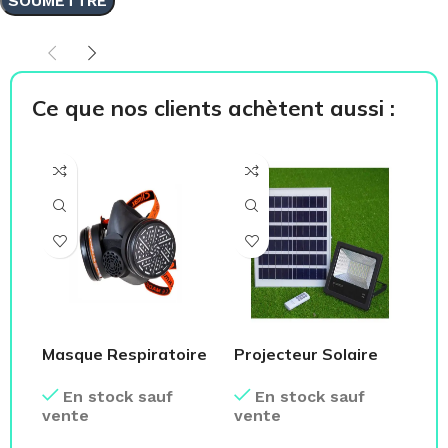
Ce que nos clients achètent aussi :
Masque Respiratoire
Projecteur Solaire
Ga
Avec 2 Filtres
LED 200W
Mé
En stock sauf
En stock sauf
(r
vente
vente
ve