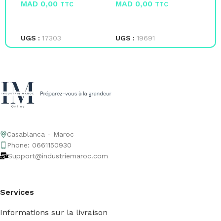
MAD
0,00
MAD
0,00
M
TTC
TTC
LIRE LA SUITE
LIRE LA SUITE
L
UGS :
17303
UGS :
19691
UG
Casablanca - Maroc
Phone: 0661150930
Support@industriemaroc.com
Services
Informations sur la livraison