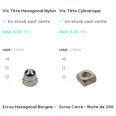
Vis Tête Hexagonal Nylon
Vis Tête Cylindrique
Laiton
En stock sauf vente
En stock sauf vente
MAD
0,00
MAD
0,00
TTC
TTC
LIRE LA SUITE
LIRE LA SUITE
UGS :
17650
UGS :
17659
Ecrou Hexagonal Borgne –
Ecrou Carre – Boite de 100
Boite de 100 Pcs
Pcs