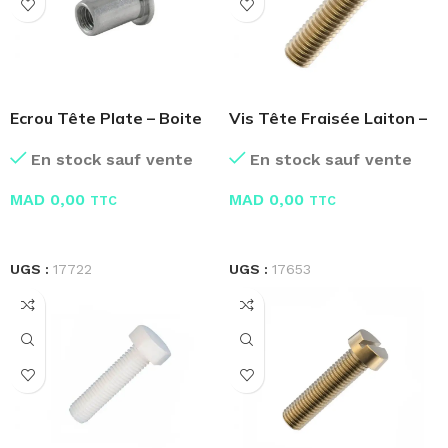
Ecrou Tête Plate – Boite
Vis Tête Fraisée Laiton –
de 100 Pcs
Boite de 100 Pcs
En stock sauf vente
En stock sauf vente
MAD
0,00
MAD
0,00
TTC
TTC
LIRE LA SUITE
LIRE LA SUITE
UGS :
17722
UGS :
17653