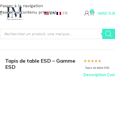
Passer à la navigation
Passer au contenu principal
0
EN
FR
MAD
0,0
Accueil
Fournitures industrielles
Matériel ESD
Tapis ESD
Tapis de table ESD – Gamme
☆
☆
☆
☆
☆
ESD
Tapis de table ESD.
Description Co