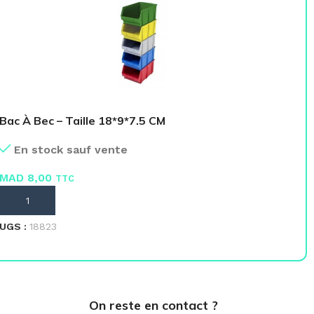
Bac À Bec – Taille 18*9*7.5 CM
HP
En stock sauf vente
MAD
8,00
M
TTC
AJOUTER AU PANIER
L
UGS :
18823
UG
On reste en contact ?