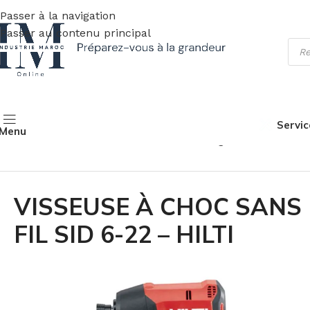
Passer à la navigation
Passer au contenu principal
Servic
Menu
Accueil
Fournitures industrielles
Outillage
Gamme HILTI
VISSEUSE À CHOC SANS
FIL SID 6-22 – HILTI