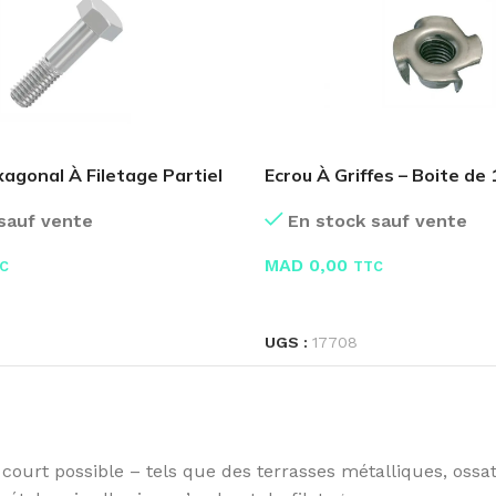
agonal À Filetage Partiel
Ecrou À Griffes – Boite de
sauf vente
En stock sauf vente
MAD
0,00
C
TTC
E
LIRE LA SUITE
UGS :
17708
court possible – tels que des terrasses métalliques, ossat