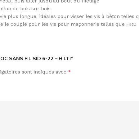
étal, puis aller jusqu’au bout du filetage
xation de bois sur bois
ie plus longue, idéales pour visser les vis à béton telle
re le couple pour les vis pour maçonnerie telles que HRD
HOC SANS FIL SID 6-22 – HILTI”
gatoires sont indiqués avec
*