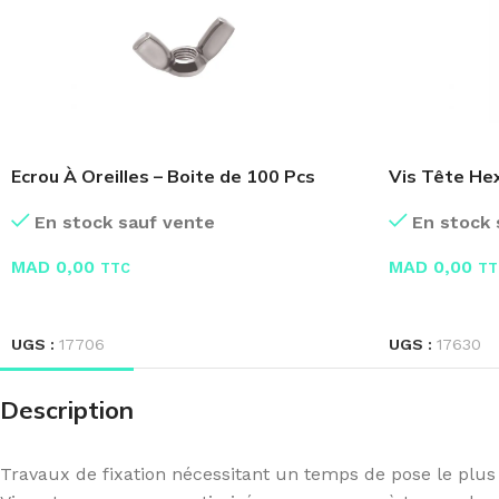
Ecrou À Oreilles – Boite de 100 Pcs
Vis Tête Hex
En stock sauf vente
En stock 
MAD
0,00
MAD
0,00
TTC
TT
LIRE LA SUITE
LIRE LA SUIT
UGS :
17706
UGS :
17630
Description
Travaux de fixation nécessitant un temps de pose le plus 