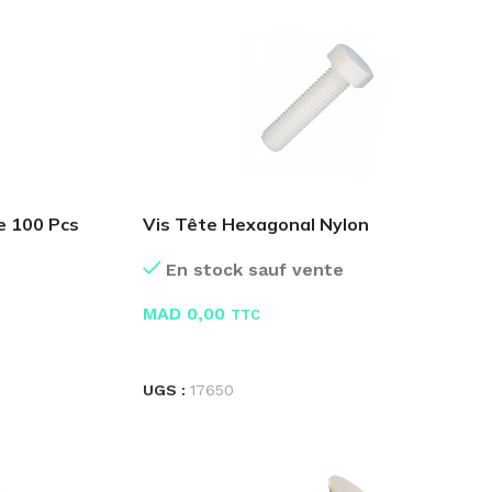
e 100 Pcs
Vis Tête Hexagonal Nylon
En stock sauf vente
MAD
0,00
TTC
LIRE LA SUITE
UGS :
17650