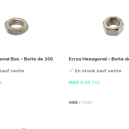
onal Bas – Boite de 100
Ecrou Hexagonal – Boite d
En stock sauf vente
sauf vente
MAD
0,00
TTC
C
LIRE LA SUITE
E
UGS :
17663