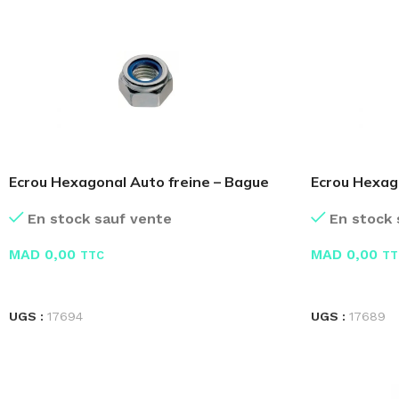
Ecrou Hexagonal Auto freine – Bague
Ecrou Hexag
Nylon
Pcs
En stock sauf vente
En stock 
MAD
0,00
MAD
0,00
TTC
TT
LIRE LA SUITE
LIRE LA SUIT
UGS :
17694
UGS :
17689