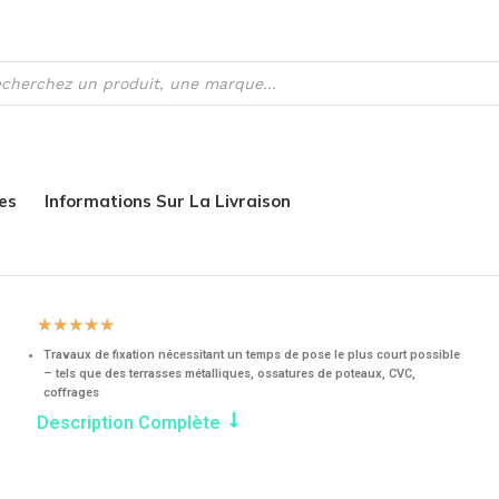
es
Informations Sur La Livraison
Visseuses et boulonneuses à choc
VISSEUSE À CHOC SAN
☆
☆
☆
☆
☆
Travaux de fixation nécessitant un temps de pose le plus court possible
– tels que des terrasses métalliques, ossatures de poteaux, CVC,
coffrages
Description Complète